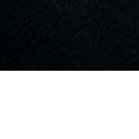
LES BIENFAITS DE LA SOPHROLOGIE
La sophrologie agit en harmonie avec le corps et
l'esprit pour vous aider à surmonter les défis du
quotidien. Grâce à des exercices simples et
accessibles, vous pouvez atteindre un état de
bien-être durable.